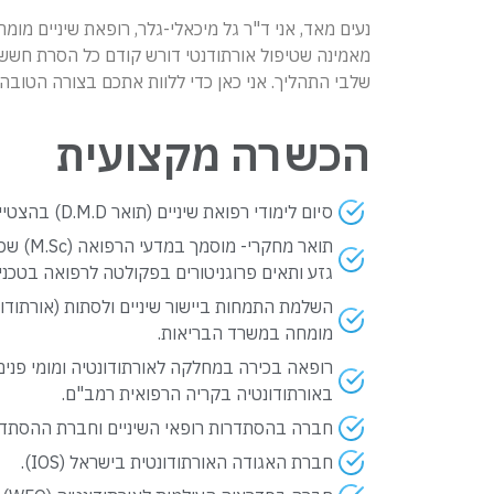
נעים מאד, אני ד"ר גל מיכאלי-גלר, רופאת שיניים מומחי
מאמינה שטיפול אורתודנטי דורש קודם כל הסרת חששות,
שלבי התהליך. אני כאן כדי ללוות אתכם בצורה הטובה 
הכשרה מקצועית
סיום לימודי רפואת שיניים (תואר D.M.D) בהצטיינות בשנת 2010.
תואר מח
גזע ותאים פרוגניטורים בפקולטה לרפואה בטכניון
השלמת התמחות ביישור שיניים ולסתות (אורתודו
מומחה במשרד הבריאות.
רופאה בכירה במחלקה לאורתודונטיה ומומי פני
באורתודונטיה בקריה הרפואית רמב"ם.
חברה בהסתדרות רופאי השיניים וחברת ההסתדר
חברת האגודה האורתודונטית בישראל (IOS).